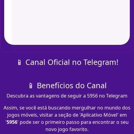
📱 Canal Oficial no Telegram!
📱 Benefícios do Canal
Descubra as vantagens de seguir a 5956 no Telegram
Assim, se você está buscando mergulhar no mundo dos
jogos móveis, visitar a seção de 'Aplicativo Móvel' em
'
5956
' pode ser o primeiro passo para encontrar o seu
novo jogo favorito.