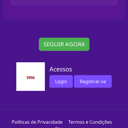
SEGUIR AGORA
Acessos
Login
Registrar-se
Políticas de Privacidade
Termos e Condições