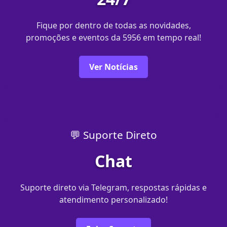
Fique por dentro de todas as novidades,
promoções e eventos da 5956 em tempo real!
Ver Notícias
💬 Suporte Direto
Chat
Suporte direto via Telegram, respostas rápidas e
atendimento personalizado!