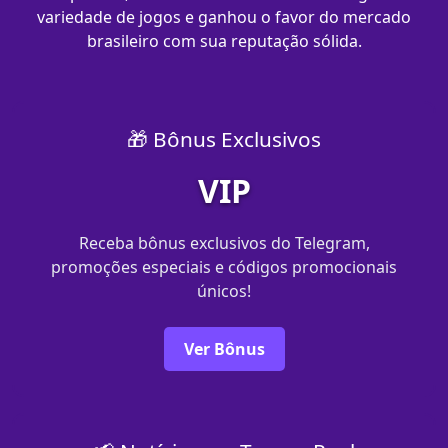
variedade de jogos e ganhou o favor do mercado
brasileiro com sua reputação sólida.
🎁 Bônus Exclusivos
VIP
Receba bônus exclusivos do Telegram,
promoções especiais e códigos promocionais
únicos!
Ver Bônus