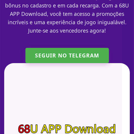
bônus no cadastro e em cada recarga. Com a 68U
APP Download, você tem acesso a promoções
incríveis e uma experiência de jogo inigualável.
Junte-se aos vencedores agora!
SEGUIR NO TELEGRAM