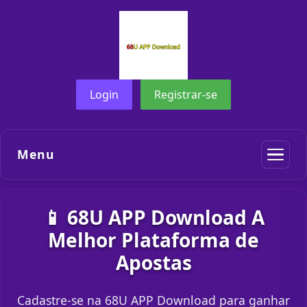
Login
Registrar-se
Menu
📱 68U APP Download A
Melhor Plataforma de
Apostas
Cadastre-se na 68U APP Download para ganhar