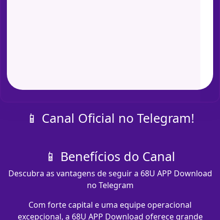
📱 Canal Oficial no Telegram!
📱 Benefícios do Canal
Descubra as vantagens de seguir a 68U APP Download
no Telegram
Com forte capital e uma equipe operacional
excepcional, a 68U APP Download oferece grande